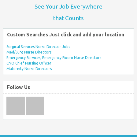
See Your Job Everywhere
that Counts
Custom Searches Just click and add your location
Surgical Services Nurse Director Jobs
Med/Surg Nurse Directors
Emergency Services, Emergency Room Nurse Directors
CNO Chief Nursing Officer
Maternity Nurse Directors
Follow Us