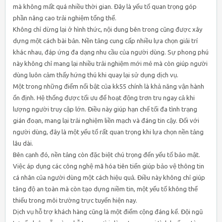
mà không mất quá nhiều thời gian. Đây là yếu tố quan trọng góp
phần nâng cao trải nghiệm tổng thể.
Không chỉ dừng lại ở hình thức, nội dung bên trong cũng được xây
dựng một cách bài bản. Nền tảng cung cấp nhiều lựa chọn giải trí
khác nhau, đáp ứng đa dạng nhu cầu của người dùng. Sự phong phú
này không chỉ mang lại nhiều trải nghiệm mới mẻ mà còn giúp người
dùng luôn cảm thấy hứng thú khi quay lại sử dụng dịch vụ.
Một trong những điểm nổi bật của kk55 chính là khả năng vận hành
ổn định. Hệ thống được tối ưu để hoạt động trơn tru ngay cả khi
lượng người truy cập lớn. Điều này giúp hạn chế tối đa tình trạng
gián đoạn, mang lại trải nghiệm liền mạch và đáng tin cậy. Đối với
người dùng, đây là một yếu tố rất quan trọng khi lựa chọn nền tảng
lâu dài.
Bên cạnh đó, nền tảng còn đặc biệt chú trọng đến yếu tố bảo mật.
Việc áp dụng các công nghệ mã hóa tiên tiến giúp bảo vệ thông tin
cá nhân của người dùng một cách hiệu quả. Điều này không chỉ giúp
tăng độ an toàn mà còn tạo dựng niềm tin, một yếu tố không thể
thiếu trong môi trường trực tuyến hiện nay.
Dịch vụ hỗ trợ khách hàng cũng là một điểm cộng đáng kể. Đội ngũ