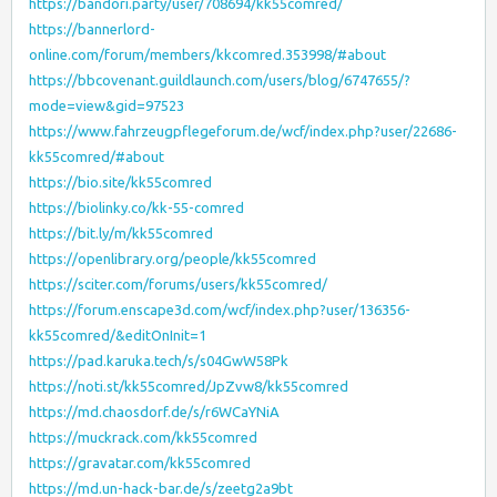
https://bandori.party/user/708694/kk55comred/
https://bannerlord-
online.com/forum/members/kkcomred.353998/#about
https://bbcovenant.guildlaunch.com/users/blog/6747655/?
mode=view&gid=97523
https://www.fahrzeugpflegeforum.de/wcf/index.php?user/22686-
kk55comred/#about
https://bio.site/kk55comred
https://biolinky.co/kk-55-comred
https://bit.ly/m/kk55comred
https://openlibrary.org/people/kk55comred
https://sciter.com/forums/users/kk55comred/
https://forum.enscape3d.com/wcf/index.php?user/136356-
kk55comred/&editOnInit=1
https://pad.karuka.tech/s/s04GwW58Pk
https://noti.st/kk55comred/JpZvw8/kk55comred
https://md.chaosdorf.de/s/r6WCaYNiA
https://muckrack.com/kk55comred
https://gravatar.com/kk55comred
https://md.un-hack-bar.de/s/zeetg2a9bt