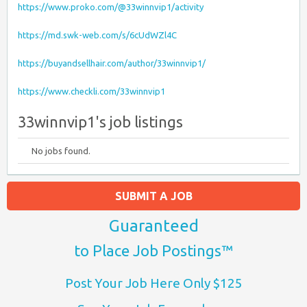
https://www.proko.com/@33winnvip1/activity
https://md.swk-web.com/s/6cUdWZl4C
https://buyandsellhair.com/author/33winnvip1/
https://www.checkli.com/33winnvip1
33winnvip1's job listings
No jobs found.
SUBMIT A JOB
Guaranteed
to Place Job Postings™
Post Your Job Here Only $125