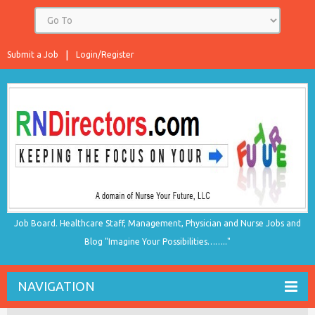
Submit a Job
Login/Register
Job Board. Healthcare Staff, Management, Physician and Nurse Jobs and
Blog "Imagine Your Possibilities…….."
NAVIGATION