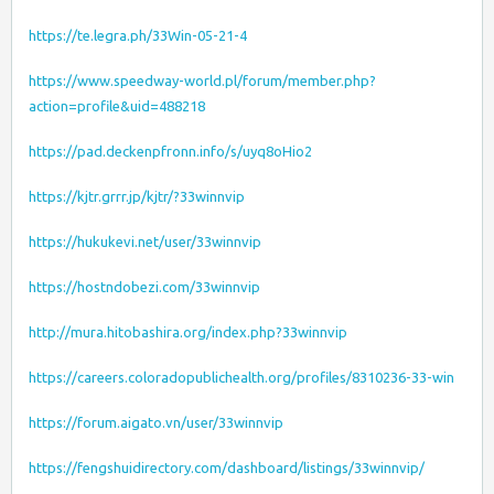
https://te.legra.ph/33Win-05-21-4
https://www.speedway-world.pl/forum/member.php?
action=profile&uid=488218
https://pad.deckenpfronn.info/s/uyq8oHio2
https://kjtr.grrr.jp/kjtr/?33winnvip
https://hukukevi.net/user/33winnvip
https://hostndobezi.com/33winnvip
http://mura.hitobashira.org/index.php?33winnvip
https://careers.coloradopublichealth.org/profiles/8310236-33-win
https://forum.aigato.vn/user/33winnvip
https://fengshuidirectory.com/dashboard/listings/33winnvip/