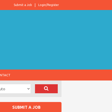
Submit a Job
Login/Register
NTACT
SUBMIT A JOB