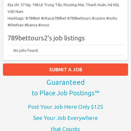
Địa chỉ: 37 Ng. 198 Lê Trọng Tấn, Khương Mai, Thanh Xuân, Hà Nội,
Việt Nam
Hashtags: #789bet #nhacai789bet #789bettours #casino #nohu
#thethao #banca #xoso
789bettours2's job listings
No jobs found.
SUBMIT A JOB
Guaranteed
to Place Job Postings™
Post Your Job Here Only $125
See Your Job Everywhere
that Counts