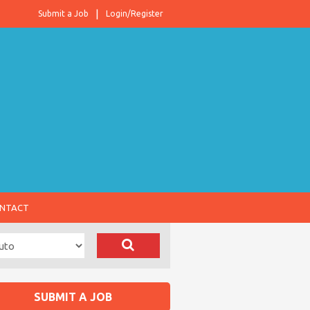
Submit a Job
Login/Register
NTACT
SUBMIT A JOB