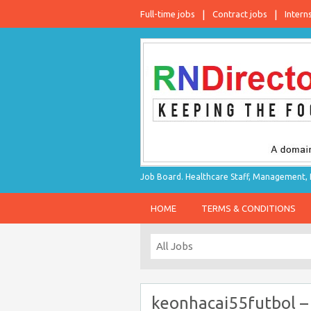
Full-time jobs
Contract jobs
Intern
Job Board. Healthcare Staff, Management, P
HOME
TERMS & CONDITIONS
keonhacai55futbol 