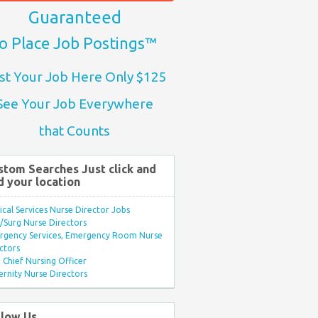
Guaranteed
o Place Job Postings™
st Your Job Here Only $125
See Your Job Everywhere
that Counts
stom Searches Just click and
d your location
ical Services Nurse Director Jobs
Surg Nurse Directors
rgency Services, Emergency Room Nurse
ctors
Chief Nursing Officer
rnity Nurse Directors
llow Us