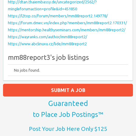
http://dtan.thaiembassy.de/uncategorized/2562/?
mingleforumaction=profile&id=451850
https://l2top.co/forum/members/mm88report2.149778/
https://forum.dmec.vn/index.php?members/mm88report2.170331/
https://mentorship.healthyseminars.com/members/mm88report2/
https://wayranks.com/author/mm88report2/
https://www.abclinuxu.cz/lide/mm88report2
mm88report3's job listings
No jobs found.
SUBMIT A JOB
Guaranteed
to Place Job Postings™
Post Your Job Here Only $125