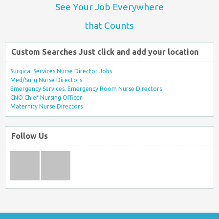
See Your Job Everywhere
that Counts
Custom Searches Just click and add your location
Surgical Services Nurse Director Jobs
Med/Surg Nurse Directors
Emergency Services, Emergency Room Nurse Directors
CNO Chief Nursing Officer
Maternity Nurse Directors
Follow Us