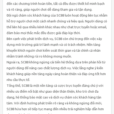
đến các chương trình hoàn tiền, tất cả đều được thiết kế minh bạch
và rõ ràng, giúp người chơi dễ dàng tham gia và tận dụng.
Đội ngũ chăm sóc khách hàng của SC88 luôn hoạt động liên tục nhằm
hỗ trợ người chơi một cách nhanh chóng và hiệu quả. Người dùng có
thể liên hệ qua nhiều kênh khác nhau như chat trực tuyến hoặc email,
đảm bảo mọi thắc mắc đều được giải đáp kịp thời.
Bên cạnh việc phát triển dịch vụ, SC88 còn chú trọng đến việc xây
dựng môi trường giải trí lành mạnh và có trách nhiệm. Nền tảng
khuyến khích người chơi kiểm soát thời gian và tài chính cá nhân
nhằm tránh những rủi ro không mong muốn.
Ngoài ra, SC88 không ngừng cải tiến hệ thống dựa trên phản hồi từ
người dùng để nâng cao chất lượng dịch vụ. Việc lắng nghe ý kiến
khách hàng giúp nền tảng ngày càng hoàn thiện và đáp ứng tốt hơn
nhu cầu thực tế.
Tổng thể, SC88 là một nền tảng cá cược trực tuyến đáng chú ý với
nhiều ưu điểm nổi bật như giao diện thân thiện, kho trò chơi đa
dạng, hệ thống bảo mật cao và dịch vụ chăm sóc khách hàng tận
tâm. Với định hướng phát triển rõ ràng và không ngừng đổi mới,
SC88 hứa hẹn sẽ tiếp tục mang đến nhiều trải nghiệm hấp dẫn hơn