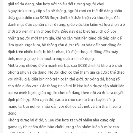
giải trí đa dạng, phù hợp với nhiều đối tượng người chơi.
Ngay từ khi truy cập vào hệ thống, người chơi có thể dễ dàng nhận
thấy giao diện của SC88 được thiết kế thân thiện và khoa học. Các
danh mục được phân chia rõ ràng, giúp việc tìm kiếm và lựa chọn trò
chơi trở nên nhanh chóng hơn. Điều này đặc biệt hữu ích đối với
những người mới tham gia, khi họ cần một nền tảng dễ tiếp cận để
làm quen. Ngoài ra, hệ thống còn được tối ưu hóa để hoạt động ổn
định trên nhiều thiết bị khác nhau, từ điện thoại di động đến máy
tính, mang lại sự linh hoạt trong quá trình sử dụng.
Một trong những điểm mạnh nổi bật của SC88 chính là kho trò chơi
phong phú và đa dạng. Người chơi có thể tham gia cá cược thể thao
với nhiều giải đấu lớn nhỏ trên toàn thế giới, từ bóng đá, bóng rổ
cho đến quần vợt. Các thông tin về tỷ lệ kèo luôn được cập nhật liên
tục và minh bạch, giúp người chơi dễ dàng theo dõi và đưa ra quyết
định phù hợp. Bên cạnh đó, các trò chơi casino trực tuyến cũng
mang lại trải nghiệm hấp dẫn với đồ họa sắc nét và âm thanh sống
động.
Không dừng lại ở đó, SC88 còn hợp tác với nhiều nhà cung cấp
game uy tín nhằm đảm bảo chất lượng sản phẩm luôn ở mức cao